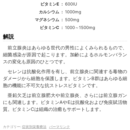
ビタミンE
600IU
カルシウム
1000mg
マグネシウム
500mg
ビタミンC
1000～1500mg
解説
前立腺炎はあらゆる世代の男性によくみられるもので、
細菌感染が原因で起こります。加齢によるホルモンバラン
スの変化も原因のひとつです。
セレンは抗酸化作用を有し、前立腺炎に関連する毒物の
ダメージから細胞を保護します。ビタミンB群はあらゆる細
胞の機能に不可欠な抗ストレスビタミンです。
亜鉛欠乏は前立腺肥大や前立腺炎、さらには前立腺ガン
にも関連します。ビタミンAやEは抗酸化および免疫賦活物
質。ビタミンCは組織の治癒もサポートします。
カテゴリー:
症状別栄養療法
パーマリンク