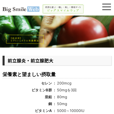
前立腺炎・前立腺肥大
栄養素と望ましい摂取量
セレン
200mcg
ビタミンB群
50mgを3回
亜鉛
80mg
銅
50mg
ビタミンA
5000～10000IU