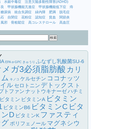
病
水銀中毒症
注意欠陥多動性障害(ADHD)
不良
甲状腺機能亢進症
甲状腺機能低下症
痔
糖尿病
統合失調症
緑内障
肥満
脱毛症
結石
自閉症
花粉症
認知症
貧血
関節炎
風邪
骨粗鬆症
高コレステロール
高血圧
グ
HA
ふなずし乳酸菌SU-6
EPA
α-GPC
きゅうり
オメガ3必須脂肪酸
カリ
ウム
ココナッツ
ケルセチン
キノコ
イル
デトックス
セロトニン
ト
プトファン
ナットウキナーゼ
ハチミ
ビタミン
ビタミン
ビタミンA
1
ビタミンC
ビタ
ビタミンB6
ミンD
ファスティ
ビタミンK
ング
マグネシウ
ポリフェノール