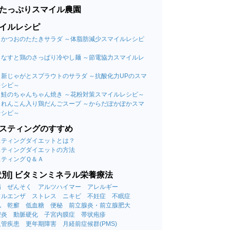
たっぷりスマイル農園
イルレシピ
09 かつおのたたきサラダ ～体脂肪減少スマイルレシピ
08 なすと鶏のさっぱり冷やし麺 ～節電協力スマイルレ
～
07 新じゃがとスプラウトのサラダ ～抗酸化力UPのスマ
レシピ～
06 鮭のちゃんちゃん焼き ～花粉対策スマイルレシピ～
05 れんこん入り鶏だんごスープ ～からだぽかぽかスマ
レシピ～
スティングのすすめ
スティングダイエットとは？
スティングダイエットの方法
スティングＱ＆Ａ
状別] ビタミンミネラル栄養療法
病
ぜんそく
アルツハイマー
アレルギー
フルエンザ
ストレス
ニキビ
不妊症
不眠症
肌
乾癬
低血糖
便秘
前立腺炎・前立腺肥大
腔炎
動脈硬化
子宮内膜症
帯状疱疹
血管疾患
更年期障害
月経前症候群(PMS)