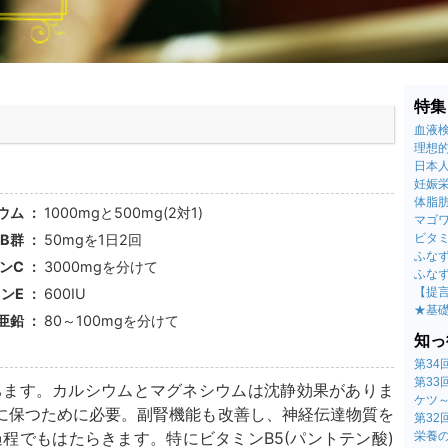
特集
血液
理想的
日本
妊娠
体脂
ウム
1000mgと500mg(2対1)
マゴ
B群
50mgを1日2回
ビタ
ふなず
ンC
3000mgを分けて
ふなず
ンE
600IU
【提
★基
亜鉛
80～100mgを分けて
知っ
第3
第3
ケツ
に保つために必要。副腎機能も改善し、神経伝達物質を
第3
程でもはたらきます。特にビタミンB5(パントテン酸)
栄養