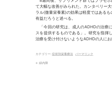
8週間後、サプリメント群ではプラセボ群に比べ、注意力の欠如と多動性･衝動性の両方におい
て大幅な改善がみられた。カンタベリー大
ラル(微量栄養素)の効果は軽度ではある
有益だろうと述べる。
「今回の研究は、成人のADHDの治療における微量栄養素の効果について、予備的なエビデン
スを提供するものである」。研究を指揮したJu
治療を受け付けないようなADHDの人に
カテゴリー:
症状別栄養療法
パーマリンク
←
緑内障