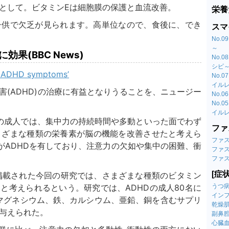
スとして。ビタミンEは細胞膜の保護と血流改善。
栄養
スマ
No.
～
果(BBC News)
No.
シピ
ing ADHD symptoms’
No.
イル
No.
No.
イル
ファ
まざまな種類の栄養素が脳の機能を改善させたと考えら
ファ
がADHDを有しており、注意力の欠如や集中の困難、衝
ファ
ファ
[症
と考えられるという。研究では、ADHDの成人80名に
うつ
イン
、マグネシウム、鉄、カルシウム、亜鉛、銅を含むサプリ
乾燥
与えられた。
副鼻
心臓