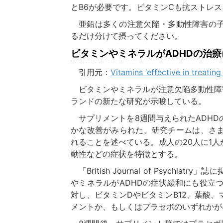
とB6が必要です。ビタミンCも抗ストレ
亜鉛は多くの注意欠陥・多動性障害の子供で欠乏が見られます。高単位なので、食後に、でき
るだけ分けて摂ってください。
ビタミンやミネラルがADHDの治療に効
引用元：
Vitamins ‘effective in treat
ビタミンやミネラルが注意欠陥多動性障害(ADHD)の治療に有益となりうることを、ニュージー
ランドの新たな研究が示唆している。
サプリメントを8週間与えられたADHDの成人では、集中力の持続時間や多動といった面でわず
かな改善がみられた。研究チームは、さ
れることを述べている。成人の20人に1人
動性などの症状を特徴とする。
「British Journal of Psychiatry」誌に掲載された今回の研究では、さまざまな種類のビタミン
やミネラルがADHDの症状緩和にも役立つ
対し、ビタミンDやビタミンB12、葉酸
メントか、もしくはプラセボのいずれかが