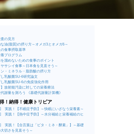
検査の見方
な油(脂質)の摂り方～オメガ3とオメガ6～
人の食事摂取基準
栄養プログラム
肪を溜めないための食事のポイント
ワヤサシイ食事～日本食を見直そう～
ミン・ミネラル・脂肪酸の摂り方
し乳酸菌SU-6研究論文
し乳酸菌SU-6の免疫強化作用
言】放射能汚染に対しての栄養療法
礎代謝量を測ろう 《基礎代謝量計算機》
得！納得！健康トリビア
4回 実践！【不眠症予防】～快眠にいざなう栄養素～
3回 実践！【熱中症予防】～水分補給と栄養補給のヒ
～
2回 実践！【合言葉は「ビタ・ミネ・酵素」】～基礎
の大切さを見直そう～