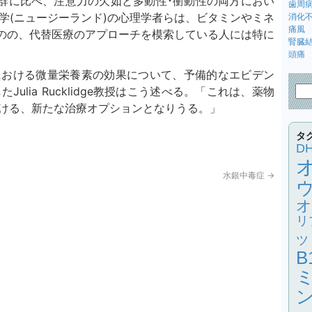
歯周
学(ニュージーランド)の心理学者らは、ビタミンやミネ
消化
痛風
ものの、代替医療のアプローチを模索している人には特に
腎臓
頭痛
lia Rucklidge教授はこう述べる。「これは、薬物
おける、新たな治療オプションとなりうる。」
タ
D
水銀中毒症
→
オ
リ
ツ
B