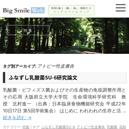
アトピー性皮膚炎
タグ別アーカイブ:
ふなずし乳酸菌SU-6研究論文
乳酸菌・ビフィズス菌およびその生産物の免疫調整作用と
その応用 大阪府立大学大学院 生命環境科学研究科 教
授 北村進一 （出典：日本臨床食物機能研究会 平成22年
10日17日 第5回学術集会） はじめに われわれの生存と活 …
続きを読む
→
カテゴリー:
特集
|
タグ:
ふなずし乳酸菌SU-6
,
アトピー性皮膚炎
,
乳酸菌
,
花粉