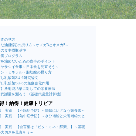
検査の見方
な油(脂質)の摂り方～オメガ3とオメガ6～
人の食事摂取基準
栄養プログラム
肪を溜めないための食事のポイント
ワヤサシイ食事～日本食を見直そう～
ミン・ミネラル・脂肪酸の摂り方
し乳酸菌SU-6研究論文
し乳酸菌SU-6の免疫強化作用
言】放射能汚染に対しての栄養療法
礎代謝量を測ろう 《基礎代謝量計算機》
得！納得！健康トリビア
4回 実践！【不眠症予防】～快眠にいざなう栄養素～
3回 実践！【熱中症予防】～水分補給と栄養補給のヒ
～
2回 実践！【合言葉は「ビタ・ミネ・酵素」】～基礎
の大切さを見直そう～