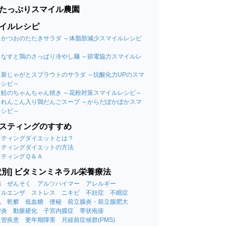
たっぷりスマイル農園
イルレシピ
09 かつおのたたきサラダ ～体脂肪減少スマイルレシピ
08 なすと鶏のさっぱり冷やし麺 ～節電協力スマイルレ
～
07 新じゃがとスプラウトのサラダ ～抗酸化力UPのスマ
レシピ～
06 鮭のちゃんちゃん焼き ～花粉対策スマイルレシピ～
05 れんこん入り鶏だんごスープ ～からだぽかぽかスマ
レシピ～
スティングのすすめ
スティングダイエットとは？
スティングダイエットの方法
スティングＱ＆Ａ
状別] ビタミンミネラル栄養療法
病
ぜんそく
アルツハイマー
アレルギー
フルエンザ
ストレス
ニキビ
不妊症
不眠症
肌
乾癬
低血糖
便秘
前立腺炎・前立腺肥大
腔炎
動脈硬化
子宮内膜症
帯状疱疹
血管疾患
更年期障害
月経前症候群(PMS)