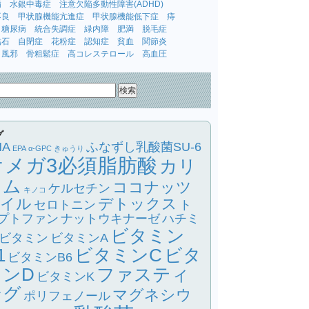
病
水銀中毒症
注意欠陥多動性障害(ADHD)
不良
甲状腺機能亢進症
甲状腺機能低下症
痔
糖尿病
統合失調症
緑内障
肥満
脱毛症
結石
自閉症
花粉症
認知症
貧血
関節炎
風邪
骨粗鬆症
高コレステロール
高血圧
グ
HA
ふなずし乳酸菌SU-6
EPA
α-GPC
きゅうり
オメガ3必須脂肪酸
カリ
ウム
ココナッツ
ケルセチン
キノコ
イル
デトックス
セロトニン
ト
プトファン
ナットウキナーゼ
ハチミ
ビタミン
ビタミン
ビタミンA
1
ビタミンC
ビタ
ビタミンB6
ミンD
ファスティ
ビタミンK
ング
マグネシウ
ポリフェノール