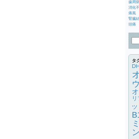
歯周
消化
痛風
腎臓
頭痛
タ
D
オ
リ
ツ
B