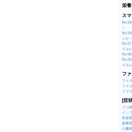
栄養
スマ
No.
～
No.
シピ
No.
イル
No.
No.
イル
ファ
ファ
ファ
ファ
[症
うつ
イン
乾燥
副鼻
心臓