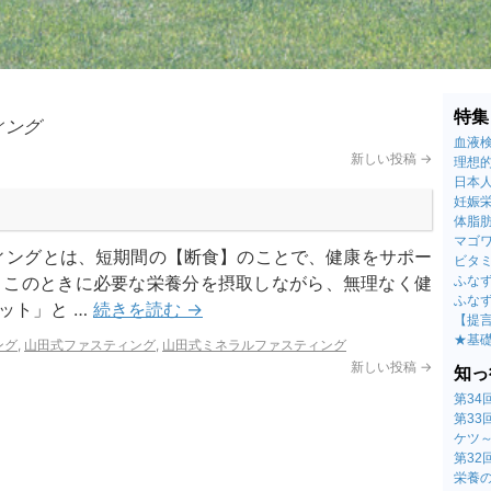
特集
ィング
血液
新しい投稿
→
理想的
日本
妊娠
体脂
マゴ
ィングとは、短期間の【断食】のことで、健康をサポー
ビタ
。このときに必要な栄養分を摂取しながら、無理なく健
ふなず
ふなず
ット」と …
続きを読む
→
【提
★基
ング
,
山田式ファスティング
,
山田式ミネラルファスティング
新しい投稿
→
知っ
第3
第3
ケツ
第3
栄養