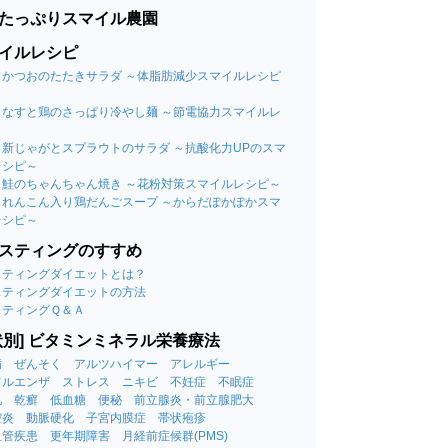
たっぷりスマイル農園
イルレシピ
09 かつおのたたきサラダ ～体脂肪減少スマイルレシピ
08 なすと鶏のさっぱり冷やし麺 ～節電協力スマイルレ
～
07 新じゃがとスプラウトのサラダ ～抗酸化力UPのスマ
レシピ～
06 鮭のちゃんちゃん焼き ～花粉対策スマイルレシピ～
05 れんこん入り鶏だんごスープ ～からだぽかぽかスマ
レシピ～
スティングのすすめ
スティングダイエットとは？
スティングダイエットの方法
スティングＱ＆Ａ
状別] ビタミンミネラル栄養療法
病
ぜんそく
アルツハイマー
アレルギー
フルエンザ
ストレス
ニキビ
不妊症
不眠症
肌
乾癬
低血糖
便秘
前立腺炎・前立腺肥大
腔炎
動脈硬化
子宮内膜症
帯状疱疹
血管疾患
更年期障害
月経前症候群(PMS)