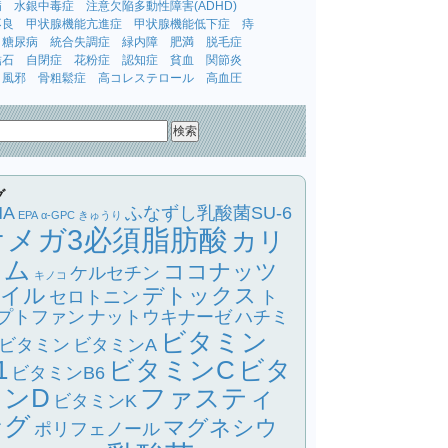
病
水銀中毒症
注意欠陥多動性障害(ADHD)
不良
甲状腺機能亢進症
甲状腺機能低下症
痔
糖尿病
統合失調症
緑内障
肥満
脱毛症
結石
自閉症
花粉症
認知症
貧血
関節炎
風邪
骨粗鬆症
高コレステロール
高血圧
グ
HA
ふなずし乳酸菌SU-6
EPA
α-GPC
きゅうり
オメガ3必須脂肪酸
カリ
ウム
ココナッツ
ケルセチン
キノコ
イル
デトックス
セロトニン
ト
プトファン
ナットウキナーゼ
ハチミ
ビタミン
ビタミン
ビタミンA
1
ビタミンC
ビタ
ビタミンB6
ミンD
ファスティ
ビタミンK
ング
マグネシウ
ポリフェノール