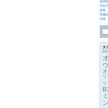
歯周
消化
痛風
腎臓
頭痛
タ
D
オ
リ
ツ
B